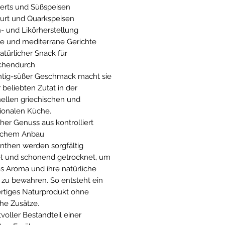
erts und Süßspeisen
urt und Quarkspeisen
- und Likörherstellung
te und mediterrane Gerichte
atürlicher Snack für
chendurch
chtig-süßer Geschmack macht sie
 beliebten Zutat in der
onellen griechischen und
tionalen Küche.
cher Genuss aus kontrolliert
ischem Anbau
inthen werden sorgfältig
t und schonend getrocknet, um
les Aroma und ihre natürliche
t zu bewahren. So entsteht ein
tiges Naturprodukt ohne
che Zusätze.
voller Bestandteil einer