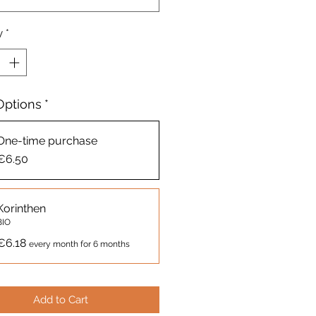
y
*
Options
*
One-time purchase
€6.50
Korinthen
BIO
€6.18
every month for 6 months
Add to Cart