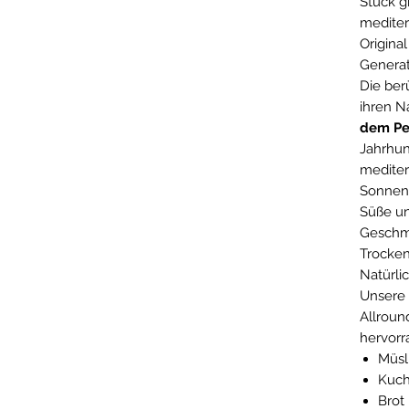
Stück g
mediter
Original
Genera
Die be
ihren 
dem Pe
Jahrhun
mediter
Sonnens
Süße u
Geschm
Trocken
Natürli
Unsere 
Allroun
hervorr
Müsl
Kuch
Brot