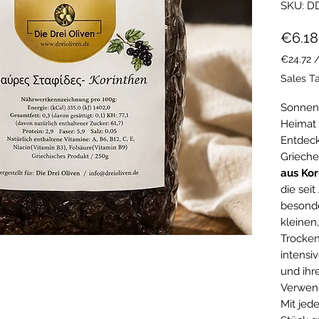
SKU: D
€6.18
€24.72
€24.72
Sales T
per
1
Sonneng
Kilogra
Heimat
Entdeck
Grieche
aus Kor
die sei
besonde
kleinen
Trocken
intensi
und ihre
Verwen
Mit jed