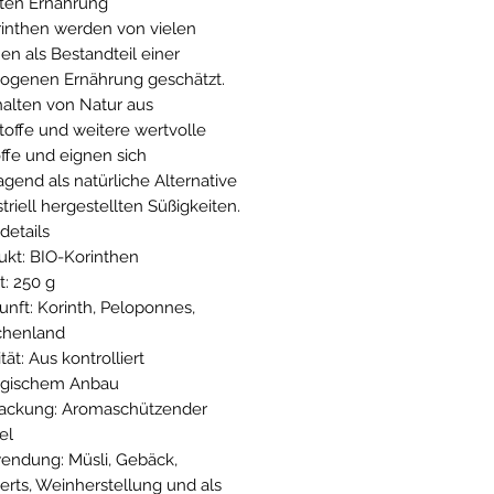
ten Ernährung
inthen werden von vielen
n als Bestandteil einer
ogenen Ernährung geschätzt.
halten von Natur aus
stoffe und weitere wertvolle
ffe und eignen sich
agend als natürliche Alternative
triell hergestellten Süßigkeiten.
details
ukt: BIO-Korinthen
t: 250 g
unft: Korinth, Peloponnes,
chenland
tät: Aus kontrolliert
ogischem Anbau
ackung: Aromaschützender
el
endung: Müsli, Gebäck,
erts, Weinherstellung und als