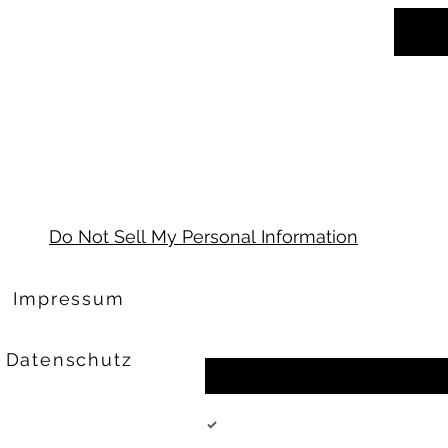
Do Not Sell My Personal Information
Abonniere unseren Newsletter und e
Impressum
Griechenland
Email
*
Datenschutz
Hiermit erkläre ich mich einversta
Newsletter zu abonnieren