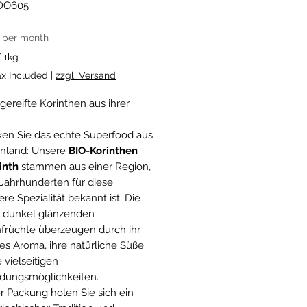
DO605
Price
per month
/
1kg
ax Included
|
zzgl. Versand
ereifte Korinthen aus ihrer
m
en Sie das echte Superfood aus
nland: Unsere
BIO-Korinthen
inth
stammen aus einer Region,
t Jahrhunderten für diese
re Spezialität bekannt ist. Die
, dunkel glänzenden
früchte überzeugen durch ihr
ves Aroma, ihre natürliche Süße
 vielseitigen
dungsmöglichkeiten.
er Packung holen Sie sich ein