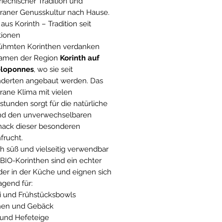
riechischer Tradition und
raner Genusskultur nach Hause.
 aus Korinth – Tradition seit
tionen
rühmten Korinthen verdanken
Namen der Region
Korinth auf
loponnes
, wo sie seit
derten angebaut werden. Das
rane Klima mit vielen
tunden sorgt für die natürliche
nd den unverwechselbaren
ack dieser besonderen
frucht.
ch süß und vielseitig verwendbar
BIO-Korinthen sind ein echter
der in der Küche und eignen sich
agend für:
i und Frühstücksbowls
en und Gebäck
 und Hefeteige