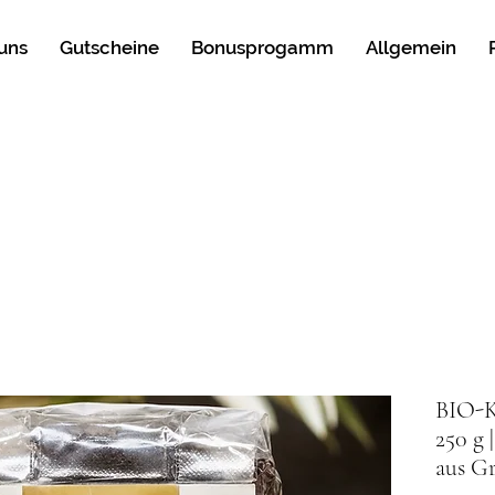
uns
Gutscheine
Bonusprogamm
Allgemein
BIO-K
250 g 
aus G