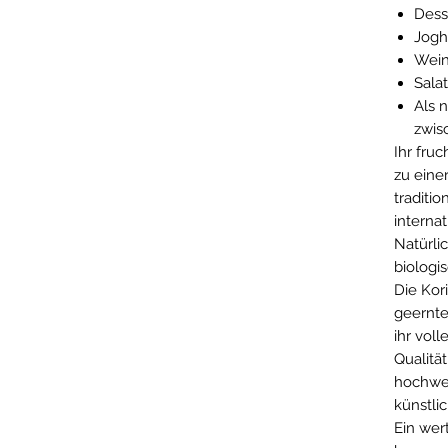
Dess
Jogh
Wein
Sala
Als n
zwis
Ihr fru
zu einer
traditi
interna
Natürli
biolog
Die Kor
geernte
ihr vol
Qualitä
hochwer
künstli
Ein wert