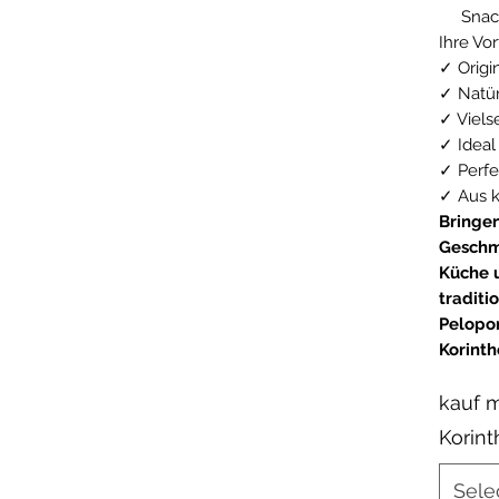
Snac
Ihre Vor
✓ Origi
✓ Natür
✓ Viels
✓ Ideal
✓ Perfe
✓ Aus k
Bringen
Geschm
Küche u
traditi
Pelopo
Korinth
kauf m
Korin
Sele