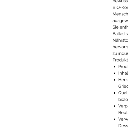
bewuss
BIO-Kor
Mensche
ausgew
Sie ent
Ballast
Nährsto
hervorr
zu indus
Produkt
Prod
Inhal
Herk
Grie
Quali
biol
Verp
Beut
Verw
Dess