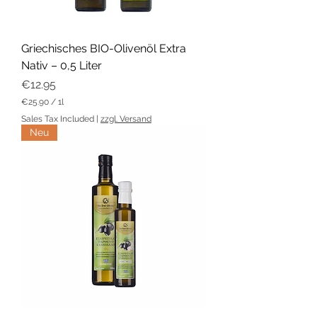
Griechisches BIO-Olivenöl Extra
Nativ – 0,5 Liter
Price
€12.95
€25.90
/
1l
€
Sales Tax Included
|
zzgl. Versand
2
Neu
5
.
9
0
p
e
r
1
L
i
t
e
r