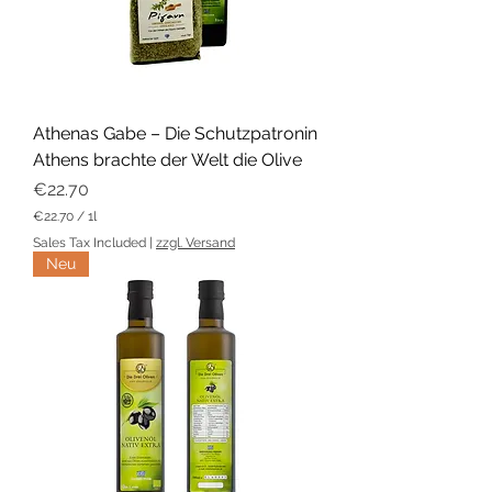
t
e
r
Athenas Gabe – Die Schutzpatronin
Athens brachte der Welt die Olive
Price
€22.70
€22.70
/
1l
€
Sales Tax Included
|
zzgl. Versand
2
Neu
2
.
7
0
p
e
r
1
L
i
t
e
r