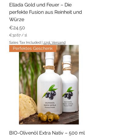
Ellada Gold und Feuer – Die
perfekte Fusion aus Reinheit und
Würze
Price
€24.50
€32.67
/
1l
€
Sales Tax Included
|
zzgl. Versand
3
Perfektes Geschenk
2
.
6
7
p
e
r
1
L
i
t
e
r
BIO-Olivenöl Extra Nativ – 500 ml