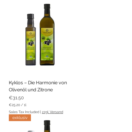
9
.
9
5
p
e
r
1
L
i
t
e
r
Kyklos – Die Harmonie von
Olivenöl und Zitrone
Price
€31.50
€25.20
/
1l
€
Sales Tax Included
|
zzgl. Versand
2
exklusiv
5
.
2