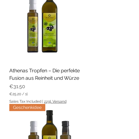
0
p
e
r
1
L
i
t
e
r
Athenas Tropfen – Die perfekte
Fusion aus Reinheit und Würze
Price
€31.50
€25.20
/
1l
€
Sales Tax Included
|
zzgl. Versand
2
Geschenkidee
5
.
2
0
p
e
r