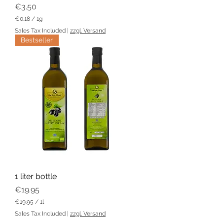
Price
€3.50
€0.18
/
1g
€
Sales Tax Included
|
zzgl. Versand
0
Bestseller
.
1
8
p
e
r
1
G
r
a
m
1 liter bottle
Price
€19.95
€19.95
/
1l
€
Sales Tax Included
|
zzgl. Versand
1