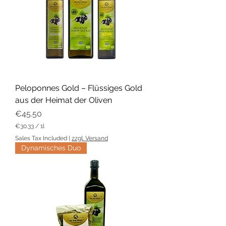
1
L
i
t
e
r
Peloponnes Gold – Flüssiges Gold
aus der Heimat der Oliven
Price
€45.50
€30.33
/
1l
€
Sales Tax Included
|
zzgl. Versand
3
Dynamisches Duo
0
.
3
3
p
e
r
1
L
i